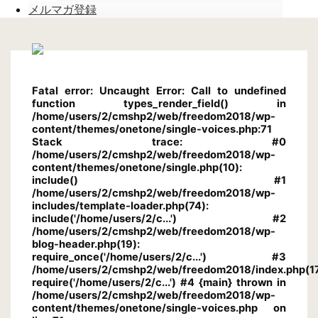
メルマガ登録
Fatal error
: Uncaught Error: Call to undefined
function types_render_field() in
/home/users/2/cmshp2/web/freedom2018/wp-
content/themes/onetone/single-voices.php:71
Stack trace: #0
/home/users/2/cmshp2/web/freedom2018/wp-
content/themes/onetone/single.php(10):
include() #1
/home/users/2/cmshp2/web/freedom2018/wp-
includes/template-loader.php(74):
include('/home/users/2/c...') #2
/home/users/2/cmshp2/web/freedom2018/wp-
blog-header.php(19):
require_once('/home/users/2/c...') #3
/home/users/2/cmshp2/web/freedom2018/index.php(17
require('/home/users/2/c...') #4 {main} thrown in
/home/users/2/cmshp2/web/freedom2018/wp-
content/themes/onetone/single-voices.php
on