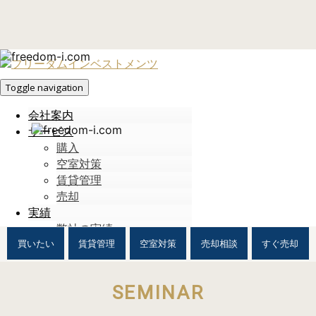
Toggle navigation
会社案内
サービス
購入
空室対策
賃貸管理
売却
実績
弊社の実績
リノベーション実績
買いたい
賃貸管理
空室対策
売却相談
すぐ売却
セミナー
お問合せ
SEMINAR
総合お問合せ
無料面談のお申込み