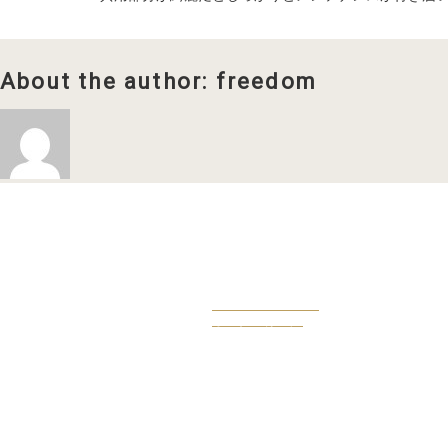
About the author: freedom
OWENERS VOICE
オーナー様の声