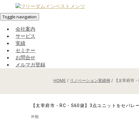
Toggle navigation
会社案内
サービス
実績
セミナー
お問合せ
メルマガ登録
HOME
/
リノベーション実績例
/
【太宰府市・
【太宰府市・RC・S60築】3点ユニットをセパ
外観