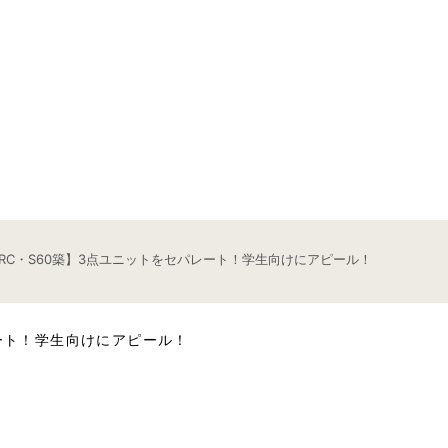
RC・S60築】3点ユニットをセパレート！学生向けにアピール！
レート！学生向けにアピール！