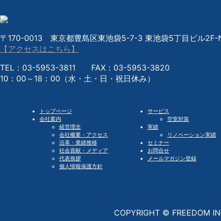
〒170-0013 東京都豊島区東池袋5-7-3 東池袋5丁目ビル2F-N
【アクセスはこちら】
TEL：03-5953-3811 FAX：03-5953-3820
10：00～18：00（水・土・日・祝日休み）
トップページ
サービス
会社案内
空室対策
経営理念
実績
会社概要・アクセス
リノベーション実績
沿革・業績推移
セミナー
社会貢献・メディア
お問合せ
代表挨拶
メールマガジン登録
個人情報保護方針
COPYRIGHT © FREEDOM IN