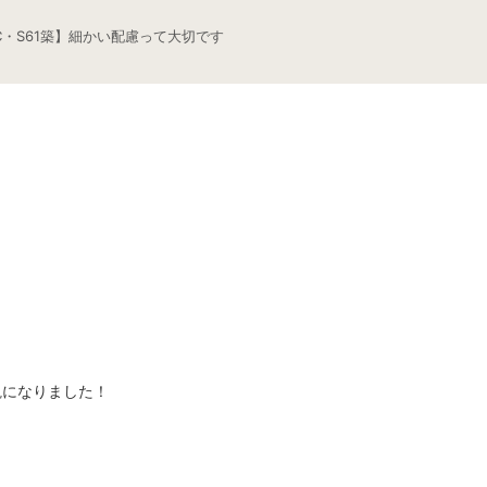
C・S61築】細かい配慮って大切です
観になりました！