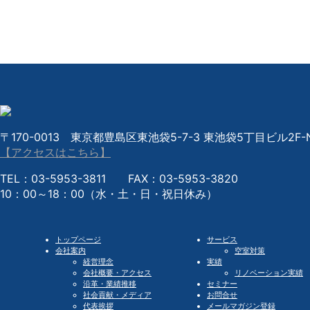
〒170-0013 東京都豊島区東池袋5-7-3 東池袋5丁目ビル2F-N
【アクセスはこちら】
TEL：03-5953-3811 FAX：03-5953-3820
10：00～18：00（水・土・日・祝日休み）
トップページ
サービス
会社案内
空室対策
経営理念
実績
会社概要・アクセス
リノベーション実績
沿革・業績推移
セミナー
社会貢献・メディア
お問合せ
代表挨拶
メールマガジン登録