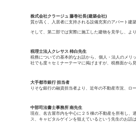
株式会社クラージュ 藤巻社長(建築会社)
質が高く、入居者に支持される設備充実のアパート建
そして、第二部では実際に施工した建物を見学し、よ
税理士法人クレサス 柿白先生
税務についての基本的なお話から、個人・法人のメリ
社でも度々セミナーテーマに掲げますが、税務面から
大手都市銀行 担当者
りそな銀行の融資担当者より、近年の不動産市況、ロ
中部司法書士事務所 南先生
現在、名古屋市内を中心に２５棟の不動産を所有し、
ス、キャピタルゲインを狙えているという先生のお話