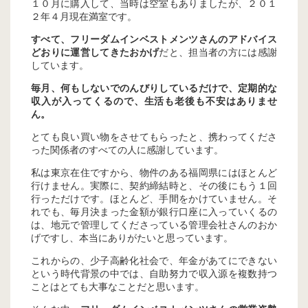
１０月に購入して、当時は空室もありましたが、２０１
２年４月現在満室です。
すべて、フリーダムインベストメンツさんのアドバイス
どおりに運営してきたおかげ
だと、担当者の方には感謝
しています。
毎月、何もしないでのんびりしているだけで、定期的な
収入が入ってくるので、生活も老後も不安はありませ
ん。
とても良い買い物をさせてもらったと、携わってくださ
った関係者のすべての人に感謝しています。
私は東京在住ですから、物件のある福岡県にはほとんど
行けません。実際に、契約締結時と、その後にもう１回
行っただけです。ほとんど、手間をかけていません。そ
れでも、毎月決まった金額が銀行口座に入っていくるの
は、地元で管理してくださっている管理会社さんのおか
げですし、本当にありがたいと思っています。
これからの、少子高齢化社会で、年金があてにできない
という時代背景の中では、自助努力で収入源を複数持つ
ことはとても大事なことだと思います。