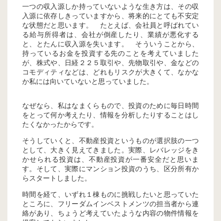
一つの収入源しか持っていないような生き方は、その収
入源に依存しきっていますから、将来的にとても不安定
な状態だと思います。 たとえば、会社員と呼ばれてい
る給与所得者は、会社が倒産したり、業績が悪化する
と、とたんに収入源を失います。 そういうことから、
持っているお金を投資する先のことを考えていました
が、株式や、日経２２５取引や、先物取引や、金などの
コモディティなどは、どれもリスクが大きくて、なかな
か私には向いていないと思っていました。
なぜなら、私はなまくらもので、投資のために毎日時間
をとって何か考えたり、情報を分析したりすることはし
たくなかったからです。
そうしていくと、不動産投資というものが選択肢の一つ
として、大きく見えてきました。実際、レバレッジをき
かせられる投資は、不動産投資が一番安全だと思いま
す。そして、実際にマンション投資のうち、区分所有か
らスタートしました。
時間を経て、いずれ１棟ものに挑戦したいと思っていた
ところに、フリーダムインベストメンツの担当者から連
絡があり、ちょうど考えていたような内容の物件情報を