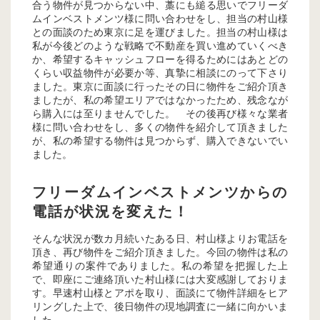
合う物件が見つからない中、藁にも縋る思いでフリーダ
ムインベストメンツ様に問い合わせをし、担当の村山様
との面談のため東京に足を運びました。担当の村山様は
私が今後どのような戦略で不動産を買い進めていくべき
か、希望するキャッシュフローを得るためにはあとどの
くらい収益物件が必要か等、真摯に相談にのって下さり
ました。東京に面談に行ったその日に物件をご紹介頂き
ましたが、私の希望エリアではなかったため、残念なが
ら購入には至りませんでした。 その後再び様々な業者
様に問い合わせをし、多くの物件を紹介して頂きました
が、私の希望する物件は見つからず、購入できないでい
ました。
フリーダムインベストメンツからの
電話が状況を変えた！
そんな状況が数カ月続いたある日、村山様よりお電話を
頂き、再び物件をご紹介頂きました。今回の物件は私の
希望通りの案件でありました。私の希望を把握した上
で、即座にご連絡頂いた村山様には大変感謝しておりま
す。早速村山様とアポを取り、面談にて物件詳細をヒア
リングした上で、後日物件の現地調査に一緒に向かいま
した。