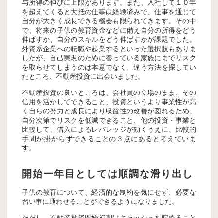
与所得の伸びに上限があります。また、入社して１０年
を超えてくると大抵の仕事は経験済みで、仕事を通じて
自分が大きく成長できる機会も限られてきます。その中
で、将来の子供の教育資金などに備え自分の所得をどう
伸ばすか、自分のスキルをどう伸ばすかが課題でした。
外資系企業への転職や起業するといった選択肢もありま
したが、自己実現のために養っている家族にまでリスク
を取らせてしまうのは本意でなく、違う方法を探してい
たところ、不動産投資に出会いました。
不動産投資の良いところは、会社員の立場のまま、その
信用を活かしてできること、投資というより事業性が高
く自らの努力と成長により収益性の改善が図れるため、
自分次第でリスクを低減できること、他の投資・事業と
比較して、借入によるレバレッジが効くうえに、比較的
手間が掛からずできることの３点にあると考えていま
す。
開始一年目としては順調な滑り出し
子供の教育について、経済的な制約を気にせず、必要な
習い事に通わせることができるようになりました。
ただし、不動産投資開始初期はキャッシュを貯めること