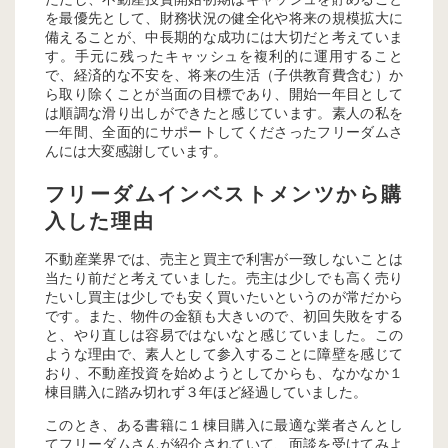
を最優先として、財務状況の健全化や将来の規模拡大に
備えることが、中長期的な成功には大切だと考えていま
す。手元に残ったキャッシュを複利的に運用すること
で、経済的な不安を、将来の生活（子供教育費含む）か
ら取り除くことが当面の目標であり、開始一年目として
は順調な滑り出しができたと感じています。素人の私を
一年間、全面的にサポートしてくださったフリーダムさ
んには大変感謝しています。
フリーダムインベストメンツから購
入した理由
不動産業界では、売主と買主で利害が一致しないことは
当たり前だと考えていました。売主は少しでも高く売り
たいし買主は少しでも安く買いたいというのが常だから
です。また、物件の金額も大きいので、初回失敗をする
と、やり直しは容易ではないなと感じていました。この
ような理由で、素人として参入することに障壁を感じて
おり、不動産投資を始めようとしてからも、なかなか１
棟目購入に踏み切れず３年ほど経過していました。
このとき、ある書籍に１棟目購入に最適な業者さんとし
てフリーダムさんが紹介されていて、面談を受けてみよ