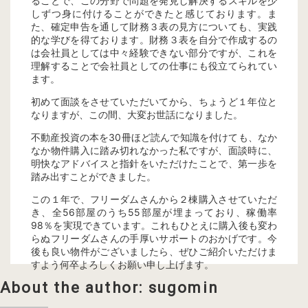
ることで、この分野で問題を発見し解決するスキルを少
しずつ身に付けることができたと感じております。ま
た、確定申告を通して財務３表の見方についても、実践
的な学びを得ております。財務３表を自分で作成するの
は会社員としては中々経験できない部分ですが、これを
理解することで会社員としての仕事にも役立てられてい
ます。
初めて面談をさせていただいてから、ちょうど１年位と
なりますが、この間、大変お世話になりました。
不動産投資の本を30冊ほど読んで知識を付けても、なか
なか物件購入に踏み切れなかった私ですが、面談時に、
明快なアドバイスと指針をいただけたことで、第一歩を
踏み出すことができました。
この１年で、フリーダムさんから２棟購入させていただ
き、全56部屋のうち55部屋が埋まっており、稼働率
98％を実現できています。これもひとえに購入後も変わ
らぬフリーダムさんの手厚いサポートのおかげです。今
後も良い物件がございましたら、ぜひご紹介いただけま
すよう何卒よろしくお願い申し上げます。
About the author: sugomin