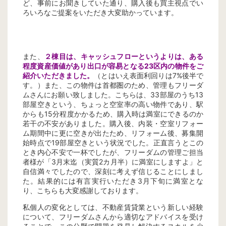
ど、事前にお聞きしていた通り、購入後も買主視点でい
ろいろなご提案をいただき大変助かっています。
また、
２棟目は、キャッシュフローというよりは、ある
程度資産価値があり出口が容易となる23区内の物件をご
紹介いただきました。
（とはいえ表面利回りは7%後半で
す。）また、この物件は首都圏のため、管理もフリーダ
ムさんにお願い致しました。こちらは、33部屋のうち13
部屋空きという、ちょっと空室率の高い物件であり、駅
からも15分程度かかるため、購入時は満室にできるのか
若干の不安がありました。購入後、内装・空室リフォー
ム期間中に更に空きが出たため、リフォーム後、募集開
始時点で19部屋空きという状況でした。正直言うとこの
とき内心不安で一杯でしたが、フリーダムの管理ご担当
者様が「3月末迄（実質2カ月半）に満室にしますよ」と
自信満々でしたので、深刻に考えず信じることにしまし
た。結果的には有言実行いただき3月下旬に満室とな
り、こちらも大変感謝しております。
私個人の変化としては、不動産賃貸業という新しい経験
について、フリーダムさんから適切なアドバイスを受け