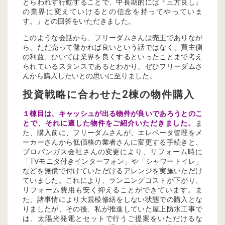
とらわれず行動することで、中長期的には『三方良し』
の業界に変えていけるとの信念を持ってやっていま
す。」との回答をいただきました。
このような会話から、フリーダムさんは売主でありなが
ら、ただ売って儲かれば良いという話ではなく、買主側
の利益、ひいては業界を良くするといったことまで考え
られているスタンスであるとわかり、ぜひフリーダムさ
んから購入したいとの思いに至りました。
投資戦略に合わせた2棟の物件購入
１棟目は、キャッシュが出る物件が良いであろうとのこ
とで、それに適した物件をご紹介いただきました。
ま
た、購入前に、フリーダムさんが、エレベータ管理をメ
ーカーさんから低価格の業者さんに変更する手続きと、
プロパンガス会社さんの変更により、リフォーム時に
「TVモニタ付きインターフォン」や「シャワートイレ」
などを無償で付けていただけるアレンジを実施いただけ
ていました。これにより、ランニングコストが下がり、
リフォーム費用も安く抑えることができています。ま
た、諸事情により大規模修繕をしない状態での購入とな
りましたが、その後、私が推進していた屋上防水工事で
は、太陽光発電とセットで行うご提案をいただけるな