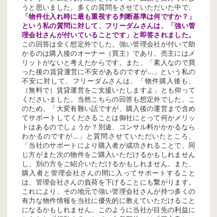
うと思いました。多くの質問をさせていただいた中で、
「物件仕入れ時に最も重視する判断基準は何ですか？」
という私の質問に対して、フリーダムさんは、「強い管
理会社さんが付いていることです」と即答されました。
この回答は全く想定外でした。強い管理会社が付いて助
かるのは購入後のオーナー（買主）であり、売主にはメ
リットがないと考えたからです。また、「素人なので買
った後の賃貸運営に不安があるのですが…」という私の
不安に対して、フリーダムさんは、「物件購入後も、
（無料で）賃貸運営をご支援いたしますよ」とも仰って
くださいました。当然こちらの回答も想定外でした。こ
のため、「大変有難い話ですが、購入後の運営まで含め
てサポートしてくださることは御社にとって何かメリッ
トはあるのでしょうか？別途、コンサル料がかかるなら
わかるのですが…」と質問させていただいたところ、
「当社のサポートにより購入者が成功されることで、同
じ方がまた次の物件をご購入いただけるかもしれません
し、別の方をご紹介いただけるかもしれません。また、
購入者と管理会社さんの間に入ってサポートすること
は、管理会社さんの負荷を下げることにも繋がります。
これにより、その地元で強い管理会社さんが持つ多くの
有力な物件情報を当社に優先的に教えていただけること
になるかもしれません。このように当社が目先の利益に